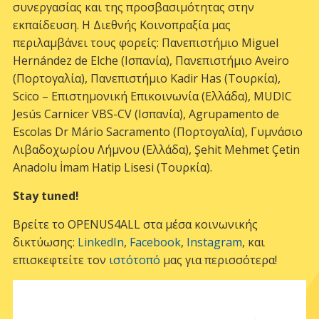
συνεργασίας και της προσβασιμότητας στην
εκπαίδευση. Η Διεθνής Κοινοπραξία μας
περιλαμβάνει τους φορείς: Πανεπιστήμιο Miguel
Hernández de Elche (Ισπανία), Πανεπιστήμιο Aveiro
(Πορτογαλία), Πανεπιστήμιο Kadir Has (Τουρκία),
Scico – Επιστημονική Επικοινωνία (Ελλάδα), MUDIC
Jesús Carnicer VBS-CV (Ισπανία), Agrupamento de
Escolas Dr Mário Sacramento (Πορτογαλία), Γυμνάσιο
Λιβαδοχωρίου Λήμνου (Ελλάδα), Şehit Mehmet Çetin
Anadolu İmam Hatip Lisesi (Τουρκία).
Stay
tuned
!
Βρείτε το OPENUS4ALL στα μέσα κοινωνικής
δικτύωσης:
LinkedIn
,
Facebook
,
Instagram
, και
επισκεφτείτε τον
ιστότοπό
μας για περισσότερα!