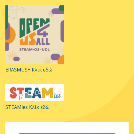
ERASMUS+ Κλικ εδώ
STEAMies Κλίκ εδώ