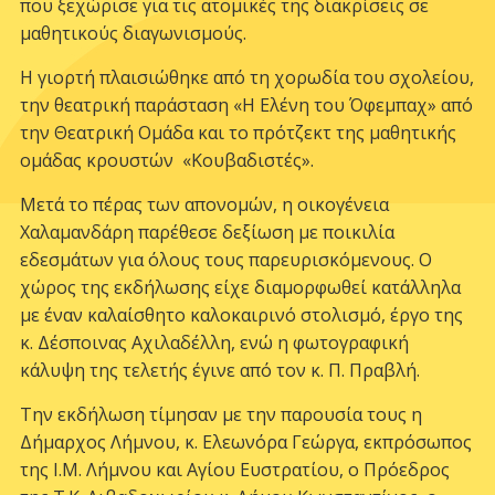
που ξεχώρισε για τις ατομικές της διακρίσεις σε
μαθητικούς διαγωνισμούς.
Η γιορτή πλαισιώθηκε από τη χορωδία του σχολείου,
την θεατρική παράσταση «Η Ελένη του Όφεμπαχ» από
την Θεατρική Ομάδα και το πρότζεκτ της μαθητικής
ομάδας κρουστών «Κουβαδιστές».
Μετά το πέρας των απονομών, η οικογένεια
Χαλαμανδάρη παρέθεσε δεξίωση με ποικιλία
εδεσμάτων για όλους τους παρευρισκόμενους. Ο
χώρος της εκδήλωσης είχε διαμορφωθεί κατάλληλα
με έναν καλαίσθητο καλοκαιρινό στολισμό, έργο της
κ. Δέσποινας Αχιλαδέλλη, ενώ η φωτογραφική
κάλυψη της τελετής έγινε από τον κ. Π. Πραβλή.
Την εκδήλωση τίμησαν με την παρουσία τους η
Δήμαρχος Λήμνου, κ. Ελεωνόρα Γεώργα, εκπρόσωπος
της Ι.Μ. Λήμνου και Αγίου Ευστρατίου, ο Πρόεδρος