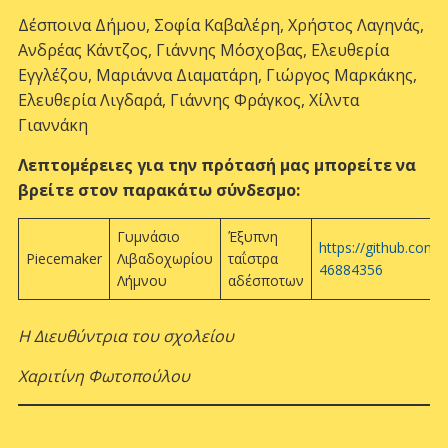
Δέσποινα Δήμου, Σοφία Καβαλέρη, Χρήστος Λαγηνάς,
Ανδρέας Κάντζος, Γιάννης Μόσχοβας, Ελευθερία
Εγγλέζου, Μαριάννα Διαματάρη, Γιώργος Μαρκάκης,
Ελευθερία Λιγδαρά, Γιάννης Φράγκος, Χίλντα
Γιαννάκη
Λεπτομέρειες για την πρότασή μας μπορείτε να
βρείτε στον παρακάτω σύνδεσμο:
Γυμνάσιο
Έξυπνη
https://github.co
Piecemaker
Λιβαδοχωρίου
ταΐστρα
46884356
Λήμνου
αδέσποτων
Η Διευθύντρια του σχολείου
Χαριτίνη Φωτοπούλου