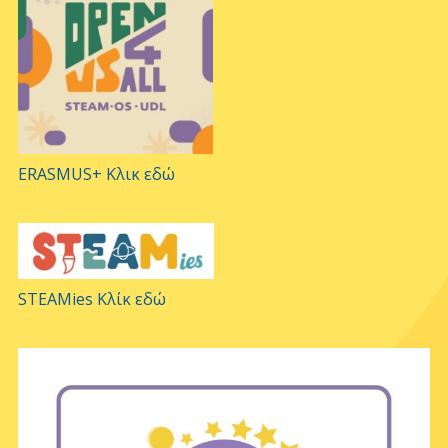
ERASMUS+ Κλικ εδώ
STEAMies Κλίκ εδώ